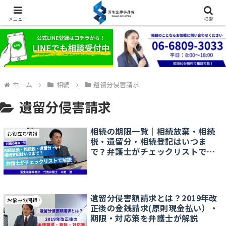
メニュー
検索
ホーム
相続
遺留分侵害請求
遺留分侵害請求
相続の期限一覧｜相続放棄・相続
お役立ち情報
税・遺留分・相続登記はいつま
で？弁護士がチェックリストで解
説
遺留分侵害額請求とは？2019年改
お悩みの問題
正後の金銭請求(原則現金払い）・
期限・対応策を弁護士が解説